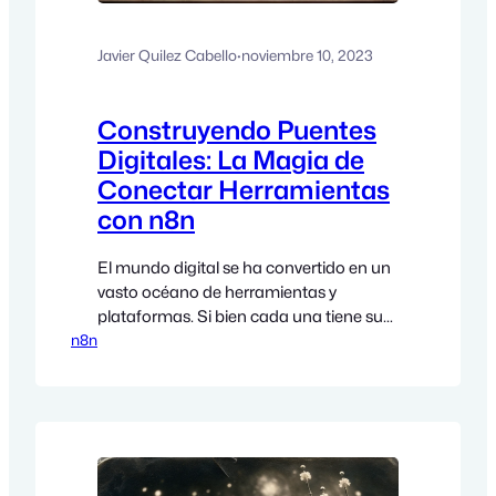
Javier Quilez Cabello
·
noviembre 10, 2023
Construyendo Puentes
Digitales: La Magia de
Conectar Herramientas
con n8n
El mundo digital se ha convertido en un
vasto océano de herramientas y
plataformas. Si bien cada una tiene su
n8n
propósito, la verdadera magia sucede
cuando pueden comunicarse y trabajar
juntas. Aquí es donde entra en juego
n8n, el puente que une estos mundos
dispares. Si formas parte de una ONG y
estás buscando la…