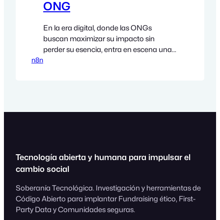
ONG
En la era digital, donde las ONGs
buscan maximizar su impacto sin
perder su esencia, entra en escena una
n8n
herramienta que parece sacada de un
cuento de hadas tecnológico: n8n. Si
aún no lo conoces, prepara tus alas
porque nos vamos a elevar juntos al
mundo de la automatización con
propósito. ¿Qué es n8n y…
Tecnología abierta y humana para impulsar el
cambio social
Soberanía Tecnológica. Investigación y herramientas de
Código Abierto para implantar Fundraising ético, First-
Party Data y Comunidades seguras.