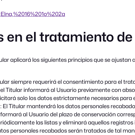
9;Elna,%2016%201o%202a
s en el tratamiento de
tular aplicará los siguientes principios que se ajusta
 Titular siempre requerirá el consentimiento para el t
e el Titular informará al Usuario previamente con abs
citará solo los datos estrictamente necesarios para el f
ón: El Titular mantendrá los datos personales recaba
r informará al Usuario del plazo de conservación corres
periódicamente las listas y eliminará aquellos registr
 datos personales recabados serán tratados de tal man