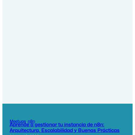
Meetups
, 
n8n
Aprende a gestionar tu instancia de n8n:
Arquitectura, Escalabilidad y Buenas Prácticas