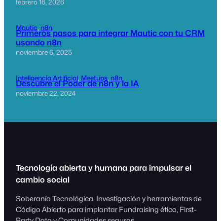
febrero 16, 2026
Mautic
, 
n8n
Primeros pasos para integrar Mautic con tu CRM
usando n8n
noviembre 6, 2025
Inteligencia Artificial
, 
Meetups
, 
n8n
Descubre el Poder de n8n y la IA
noviembre 22, 2024
Tecnología abierta y humana para impulsar el
cambio social
Soberanía Tecnológica. Investigación y herramientas de
Código Abierto para implantar Fundraising ético, First-
Party Data y Comunidades seguras.