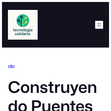
Saltar
al
contenido
n8n
Construyen
do Puentes