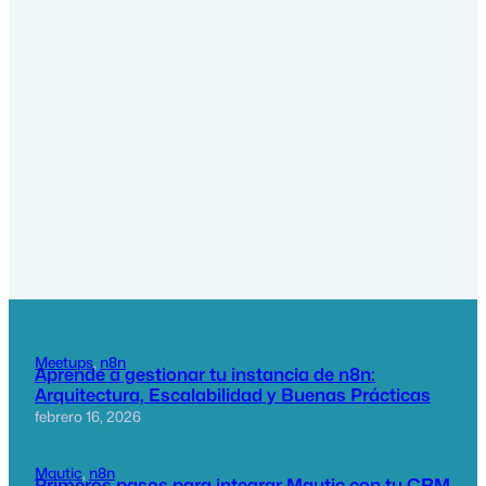
Meetups
, 
n8n
Aprende a gestionar tu instancia de n8n:
Arquitectura, Escalabilidad y Buenas Prácticas
febrero 16, 2026
Mautic
, 
n8n
Primeros pasos para integrar Mautic con tu CRM