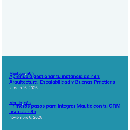
Meetups
, 
n8n
Aprende a gestionar tu instancia de n8n:
Arquitectura, Escalabilidad y Buenas Prácticas
febrero 16, 2026
Mautic
, 
n8n
Primeros pasos para integrar Mautic con tu CRM
usando n8n
noviembre 6, 2025