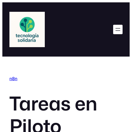
Saltar
al
contenido
n8n
Tareas en
Piloto