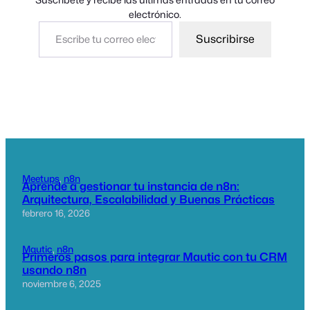
electrónico.
Escribe tu correo electrónico…
Suscribirse
Meetups
, 
n8n
Aprende a gestionar tu instancia de n8n:
Arquitectura, Escalabilidad y Buenas Prácticas
febrero 16, 2026
Mautic
, 
n8n
Primeros pasos para integrar Mautic con tu CRM
usando n8n
noviembre 6, 2025