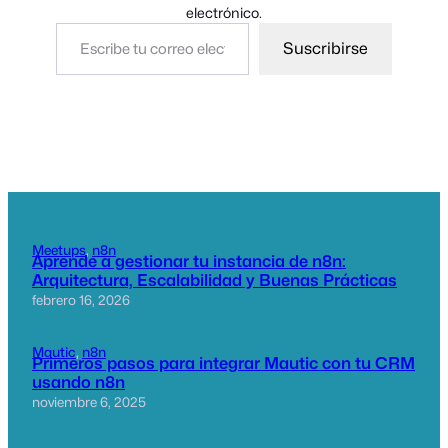
electrónico.
Escribe tu correo electrónico…
Suscribirse
Meetups
, 
n8n
Aprende a gestionar tu instancia de n8n:
Arquitectura, Escalabilidad y Buenas Prácticas
febrero 16, 2026
Mautic
, 
n8n
Primeros pasos para integrar Mautic con tu CRM
usando n8n
noviembre 6, 2025