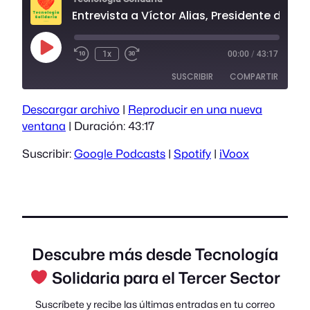
Entrevista a Víctor Alias, Presidente de la Asociación Supera
Reproducir
1x
00:00
/
43:17
episodio
SUSCRIBIR
COMPARTIR
Descargar archivo
|
Reproducir en una nueva
COMPARTIR
Google Podcasts
Spotify
ventana
|
Duración: 43:17
iVoox
ENLACE
Suscribir:
Google Podcasts
|
Spotify
|
iVoox
FEED RSS
INCRUSTAR
Descubre más desde Tecnología
Solidaria para el Tercer Sector
Suscríbete y recibe las últimas entradas en tu correo