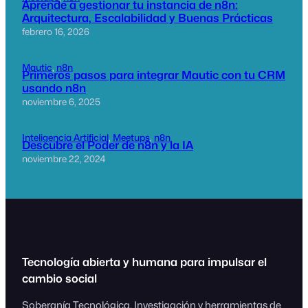
Aprende a gestionar tu instancia de n8n:
Arquitectura, Escalabilidad y Buenas Prácticas
febrero 16, 2026
Mautic
, 
n8n
Primeros pasos para integrar Mautic con tu CRM
usando n8n
noviembre 6, 2025
Inteligencia Artificial
, 
Meetups
, 
n8n
Descubre el Poder de n8n y la IA
noviembre 22, 2024
Tecnología abierta y humana para impulsar el
cambio social
Soberanía Tecnológica. Investigación y herramientas de