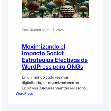
Pep Oliveras
·
enero 17, 2024
Maximizando el
Impacto Social:
Estrategias Efectivas de
WordPress para ONGs
En un mundo cada vez más
digitalizado, las organizaciones no
lucrativas (ONGs) enfrentan el desafío
WordPress
de comunicarse de manera efectiva y
eficiente. WordPress, una de las
plataformas más populares para la
creación y gestión de sitios web, ofrece