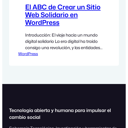
El ABC de Crear un Sitio
Web Solidario en
WordPress
Introducción: El viaje hacia un mundo
digital solidario La era digital ha traído
consigo una revolución, y las entidades
WordPress
no lucrativas no se quedan atrás. En
medio de términos técnicos y
tendencias cambiantes, aquí estamos,
listos para embarcarnos en una travesía
juntos. Si alguna vez has sentido que el
mundo de la tecnología es inabordable,
…
Tecnología abierta y humana para impulsar el
cambio social