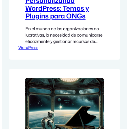
Personalizando
WordPress: Temas y
Plugins para ONGs
En el mundo de las organizaciones no
lucrativas, la necesidad de comunicarse
eficazmente y gestionar recursos de
WordPress
manera eficiente nunca ha sido más
crítica. Aquí es donde WordPress, una
herramienta versátil y poderosa, entra
en escena. Este artículo se adentra en
cómo las ONGs pueden personalizar
WordPress utilizando temas y plugins
específicos, para mejorar la…