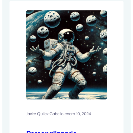
una solución poderosa para las ONGs
que buscan maximizar su impacto
social. En este artículo, exploraremos
estrategias…
Javier Quilez Cabello
·
enero 10, 2024