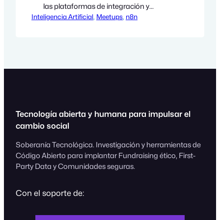
las plataformas de integración y
Inteligencia Artificial
automatización. No debes perderte esta
, 
Meetups
, 
n8n
sesión sí lo que quieres es estar al día de
las últimas tecnologías que sirven para
integrar modelos de IA con tus
plataformas digitales, así como facilitar
la integración entre aplicativos o bien…
Tecnología abierta y humana para impulsar el
cambio social
Soberanía Tecnológica. Investigación y herramientas de
Código Abierto para implantar Fundraising ético, First-
Party Data y Comunidades seguras.
Con el soporte de: