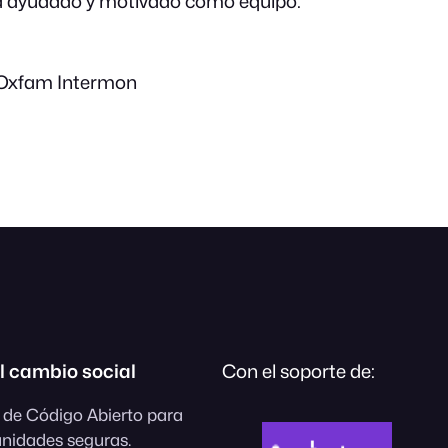
a ayudado y motivado como equipo.
 Oxfam Intermon
l cambio social
Con el soporte de:
 de Código Abierto para
unidades seguras.